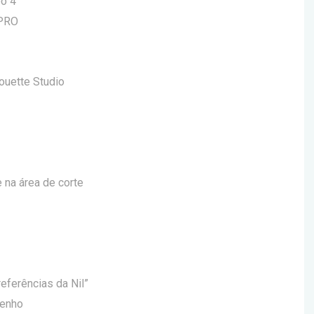
eo 4
 PRO
houette Studio
 na área de corte
eferências da Nil”
senho