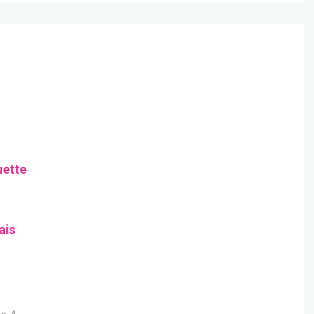
uette
ais