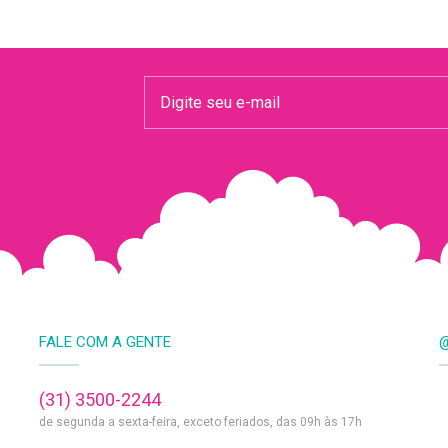
FALE COM A GENTE
@
(31) 3500-2244
de segunda a sexta-feira, exceto feriados, das 09h às 17h